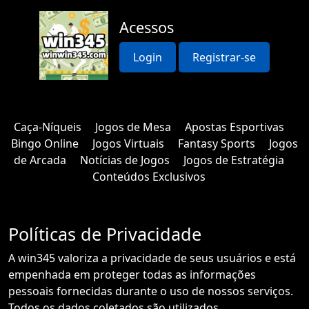
Acessos
Login
Registrar-se
Caça-Níqueis
Jogos de Mesa
Apostas Esportivas
Bingo Online
Jogos Virtuais
Fantasy Sports
Jogos
de Arcada
Notícias de Jogos
Jogos de Estratégia
Conteúdos Exclusivos
Políticas de Privacidade
A win345 valoriza a privacidade de seus usuários e está
empenhada em proteger todas as informações
pessoais fornecidas durante o uso de nossos serviços.
Todos os dados coletados são utilizados