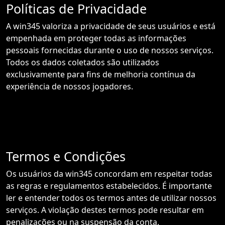
Políticas de Privacidade
A win345 valoriza a privacidade de seus usuários e está
empenhada em proteger todas as informações
pessoais fornecidas durante o uso de nossos serviços.
Todos os dados coletados são utilizados
exclusivamente para fins de melhoria contínua da
experiência de nossos jogadores.
Termos e Condições
Os usuários da win345 concordam em respeitar todas
as regras e regulamentos estabelecidos. É importante
ler e entender todos os termos antes de utilizar nossos
serviços. A violação destes termos pode resultar em
penalizações ou na suspensão da conta.